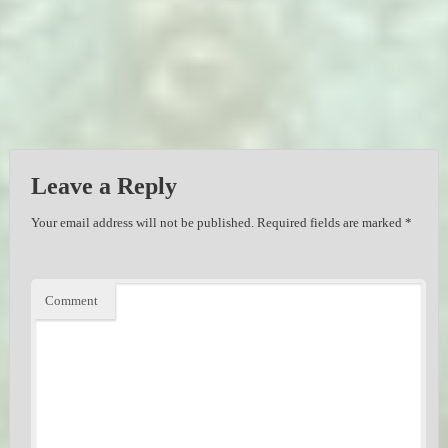
Leave a Reply
Your email address will not be published.
Required fields are marked
*
Comment