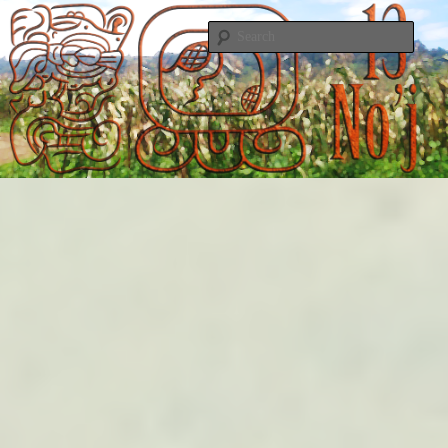
グアテマラ、マヤ文明とプログラミング/Mayan World and Programming
Searc
13 No'j