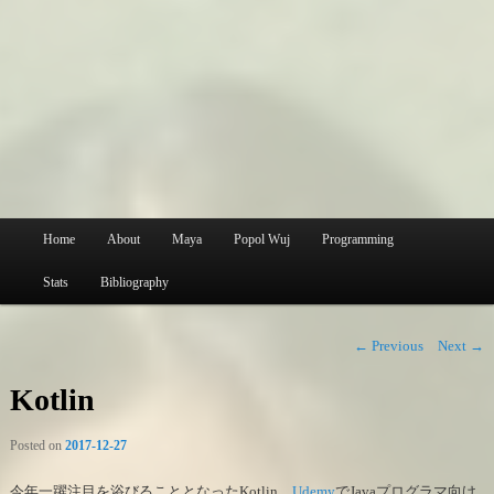
Main
Home
About
Maya
Popol Wuj
Programming
Skip
menu
Stats
Bibliography
to
primary
Post
←
Previous
Next
→
navigation
content
Kotlin
Posted on
2017-12-27
今年一躍注目を浴びることとなったKotlin。
Udemy
でJavaプログラマ向け