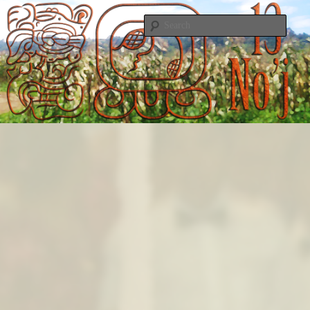
グアテマラ、マヤ文明とプログラミング/Mayan World and Programming
Searc
13 No'j