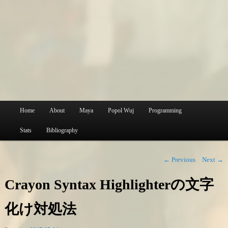
Main
Home
About
Maya
Popol Wuj
Programming
Skip
menu
Stats
Bibliography
to
primary
Post
←
Previous
Next
→
navigation
content
Crayon Syntax Highlighterの文字
化け対処法