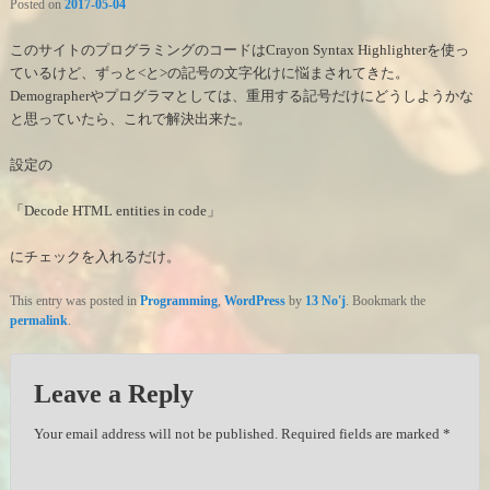
Posted on
2017-05-04
このサイトのプログラミングのコードはCrayon Syntax Highlighterを使っ
ているけど、ずっと<と>の記号の文字化けに悩まされてきた。
Demographerやプログラマとしては、重用する記号だけにどうしようかな
と思っていたら、これで解決出来た。
設定の
「Decode HTML entities in code」
にチェックを入れるだけ。
This entry was posted in
Programming
,
WordPress
by
13 No'j
. Bookmark the
permalink
.
Leave a Reply
Your email address will not be published.
Required fields are marked
*