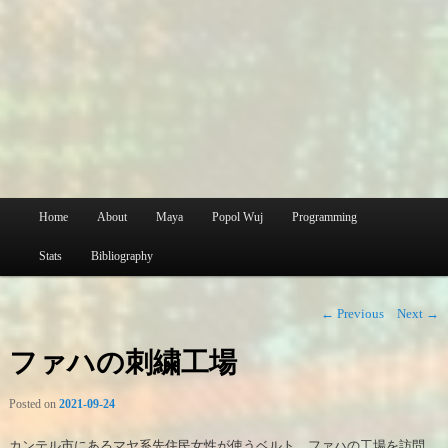
Main
Home
About
Maya
Popol Wuj
Programming
Skip
menu
Stats
Bibliography
to
primary
Post
←
Previous
Next
→
navigation
content
ファハの刺繍工場
Posted on
2021-09-24
カンテル市にあるマヤ系先住民女性が使うベルト、ファハの工場を訪問。