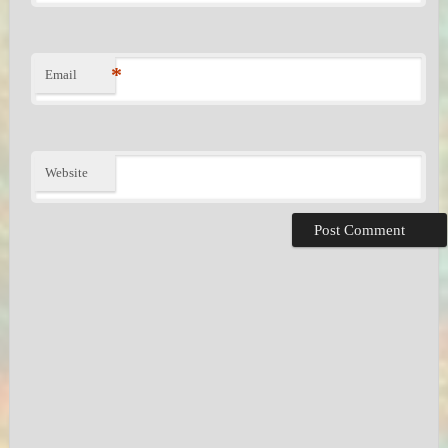
*
Email
Website