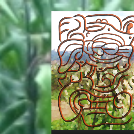
グアテマラ、マヤ文明とプログラミング/M
13 No'j