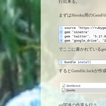
行出来る。
まずはHeroku用のGemF
1
source
'https://rubyg
2
gem
'sinatra'
3
gem
'twitter'
,
'5.17.0
4
gem
'google_drive'
,
'2
でここに書かれているg
1
bundle 
install
するとGemfile.lockが
git関連の作業を行う。