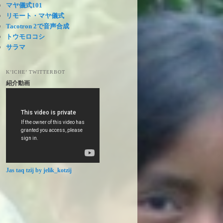
マヤ儀式101
リモート・マヤ儀式
Tacotron 2で音声合成
トウモロコシ
サラマ
K’ICHE’ TWITTERBOT
紹介動画
Jas taq tzij by jelik_kotzij