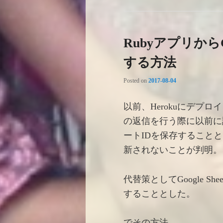
RubyアプリからG
する方法
Posted on
2017-08-04
以前、Herokuにデプロイした
の返信を行う際に以前に
ートIDを保存することと
新されないことが判明。
代替策としてGoogle 
することとした。
でその方法。