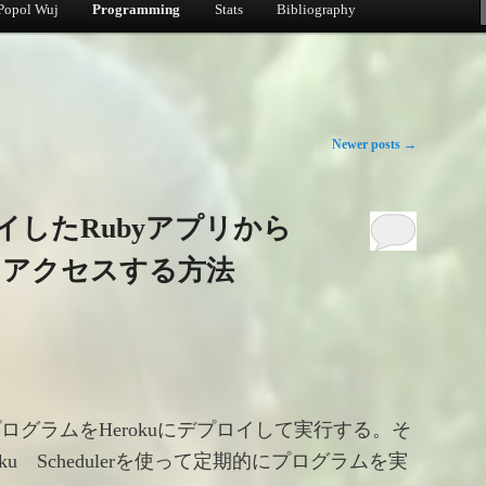
Popol Wuj
Programming
Stats
Bibliography
Newer posts
→
ロイしたRubyアプリから
etsにアクセスする方法
プログラムをHerokuにデプロイして実行する。そ
ku Schedulerを使って定期的にプログラムを実