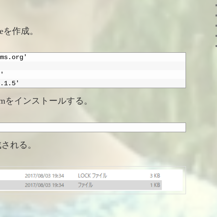
ileを作成。
ems.org'
'
.1.5'
emをインストールする。
作成される。