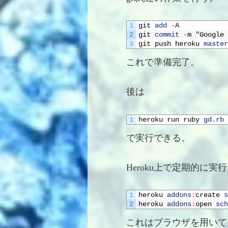
1
git 
add
-
A
2
git 
commit
-
m
"Google 
3
git 
push 
heroku 
master
これで準備完了。
後は
1
heroku 
run 
ruby 
gd
.
rb
で実行できる。
Heroku上で定期的に実行
1
heroku 
addons
:
create 
s
2
heroku 
addons
:
open 
sch
これはブラウザを用いて