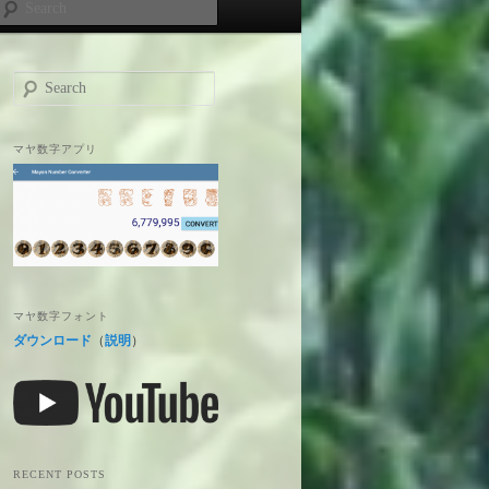
Search
S
e
a
r
マヤ数字アプリ
c
h
マヤ数字フォント
ダウンロード
（
説明
）
RECENT POSTS