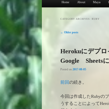
Main
Home
About
Maya
Skip
Skip
menu
to
to
CATEGORY ARCHIVES:
RUBY
Post
primary
secondary
←
Older posts
navigation
content
content
Herokuにデプ
Google She
Posted on
2017-08-05
前回
の続き。
今回は作成したRubyの
うすることによってHero