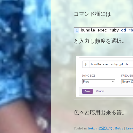
コマンド欄には
1
bundle
exec
ruby
gd
.
rb
と入力し頻度を選択。
色々と応用出来る筈。
Posted in
Kotz'i'jに恋して
,
Ruby
|
Leav